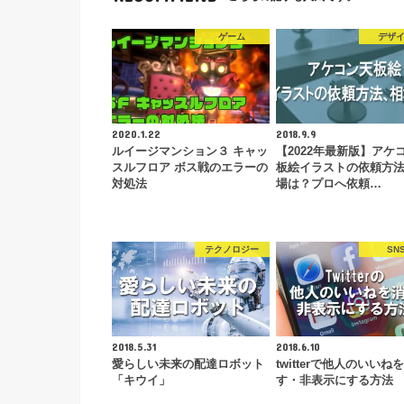
ゲーム
デザ
2020.1.22
2018.9.9
ルイージマンション３ キャッ
【2022年最新版】アケ
スルフロア ボス戦のエラーの
板絵イラストの依頼方
対処法
場は？プロへ依頼…
テクノロジー
SN
2018.5.31
2018.6.10
愛らしい未来の配達ロボット
twitterで他人のいいね
「キウイ」
す・非表示にする方法