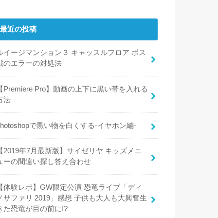
最近の投稿
ルイージマンション３ キャッスルフロア ボス
戦のエラーの対処法
【Premiere Pro】動画の上下に黒い帯を入れる
方法
photoshopで黒い物を白くする-イヤホン編-
【2019年7月最新版】サイゼリヤ キッズメニ
ューの間違い探し答え合わせ
【体験レポ】GW限定公演 恐竜ライブ「ディ
ノサファリ 2019」感想 子供も大人も大興奮生
きた恐竜が目の前に!?