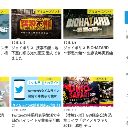
イン
アミューズメント
アミューズメント
2018.6.19
2018.6.6
コン天
ジョイポリス~捜索不能～地
ジョイポリス BIOHAZARD
法、相
下室に眠る光の宝玉 遊んでき
〜邪悪の館〜 生存攻略実践編
ました
S
SNS
イベント
2018.9.22
2019.5.8
を消
Twitterの時系列表示復活で今
【体験レポ】GW限定公演 恐
日のハイライトが非表示可能
竜ライブ「ディノサファリ
に
2019」感想 子…