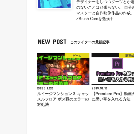
デザイナーをしつつダーツとか趣
のないことは頑張らない。 自分
マスターと自作映像作品の作成。
ZBrush Coreを勉強中
NEW POST
このライターの最新記事
ゲーム
動画
2020.1.22
2019.10.13
ルイージマンション３ キャッ
【Premiere Pro】動
スルフロア ボス戦のエラーの
に黒い帯を入れる方法
対処法