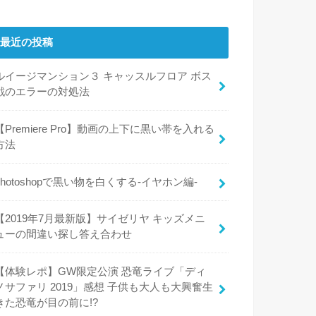
最近の投稿
ルイージマンション３ キャッスルフロア ボス
戦のエラーの対処法
【Premiere Pro】動画の上下に黒い帯を入れる
方法
photoshopで黒い物を白くする-イヤホン編-
【2019年7月最新版】サイゼリヤ キッズメニ
ューの間違い探し答え合わせ
【体験レポ】GW限定公演 恐竜ライブ「ディ
ノサファリ 2019」感想 子供も大人も大興奮生
きた恐竜が目の前に!?