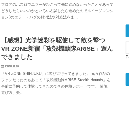
フロアのボス戦でエラーが起こって先に進めなかったことがあって
どうしたらいいのかといろいろ試したら進めたのでルイージマンシ
ョン3のエラー・バグの解消法や対処法をま…
【感想】光学迷彩を駆使して敵を撃つ
VR ZONE新宿「攻殻機動隊ARISE」遊ん
できました
P
2018.11.04
「VR ZONE SHINJUKU」に遊びに行ってきました。 元々作品の
ファンだったのもあって「攻殻機動隊ARISE Stealth Hounds」を
事前に予約して体験してきたのでその体験レポートです。 値段、
遊び方、楽…