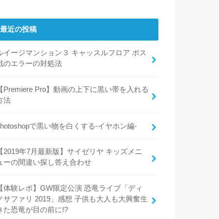
最近の投稿
ルイージマンション３ キャッスルフロア ボス
戦のエラーの対処法
【Premiere Pro】動画の上下に黒い帯を入れる
方法
photoshopで黒い物を白くする-イヤホン編-
【2019年7月最新版】サイゼリヤ キッズメニ
ューの間違い探し答え合わせ
【体験レポ】GW限定公演 恐竜ライブ「ディ
ノサファリ 2019」感想 子供も大人も大興奮生
きた恐竜が目の前に!?